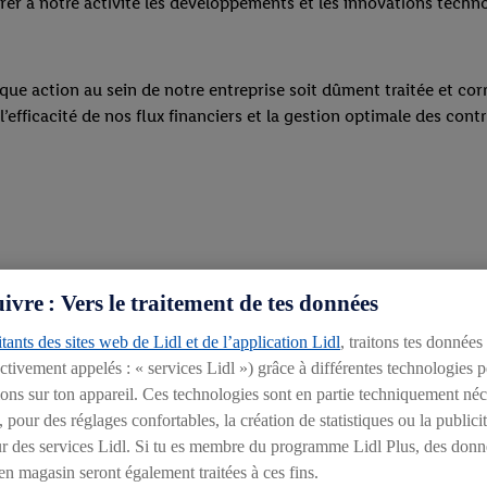
rer à notre activité les développements et les innovations techno
aque action au sein de notre entreprise soit dûment traitée et c
fficacité de nos flux financiers et la gestion optimale des contri
vre : Vers le traitement de tes données
tants des sites web de Lidl et de l’application Lidl
, traitons tes données
ectivement appelés : « services Lidl ») grâce à différentes technologies 
ions sur ton appareil. Ces technologies sont en partie techniquement néce
pour des réglages confortables, la création de statistiques ou la publici
rieur des services Lidl. Si tu es membre du programme Lidl Plus, des donn
n magasin seront également traitées à ces fins.