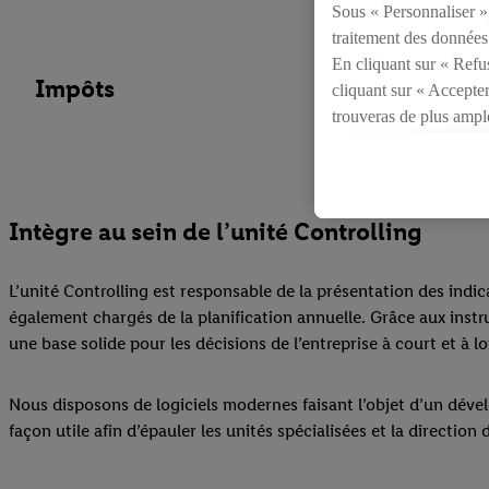
Sous « Personnaliser », 
traitement des données
En cliquant sur « Refus
Impôts
cliquant sur « Accepter
trouveras de plus ampl
révoquer ton consentem
consulter les mentions l
Intègre au sein de l’unité Controlling
L’unité Controlling est responsable de la présentation des ind
également chargés de la planification annuelle. Grâce aux instr
une base solide pour les décisions de l’entreprise à court et à l
Nous disposons de logiciels modernes faisant l’objet d’un dével
façon utile afin d’épauler les unités spécialisées et la direction 