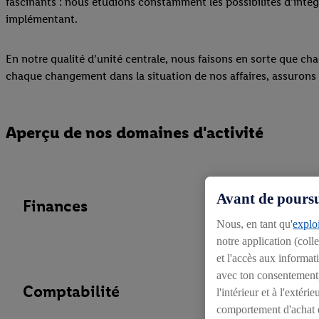
fascinants : nous étudions constamment les possibilités d’intég
implémentant.
En notre qualité d’unité centrale, nous faisons en sorte que ch
chaque changement dans la situation de nos affaires, assurons l’e
Aperçu de nos domaines d'activité
Avant de poursui
Finances
Nous, en tant qu'
exploi
notre application (coll
et l'accès aux informat
avec ton consentement, 
Comptabilité
l'intérieur et à l'exté
comportement d'achat e