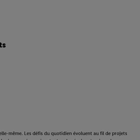
d’impôts
ts
elle-même. Les défis du quotidien évoluent au fil de projets