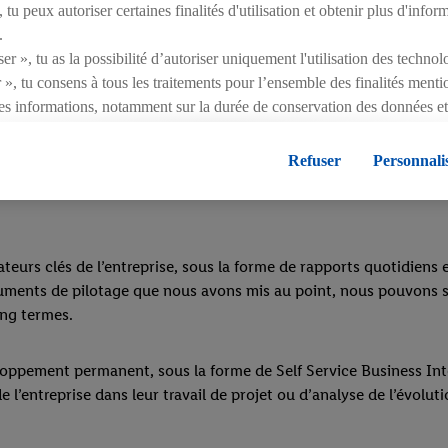
tu peux autoriser certaines finalités d'utilisation et obtenir plus d'infor
.
er », tu as la possibilité d’autoriser uniquement l'utilisation des techno
 », tu consens à tous les traitements pour l’ensemble des finalités ment
es informations, notamment sur la durée de conservation des données et 
ent à tout moment avec effet pour l’avenir, dans notre
déclaration de c
égales, c’est ici.
Refuser
Personnali
icateurs clés de l’entreprise, sous la forme de rapports quotid
uments de pilotage que nous avons mis au point, nous pouvons suiv
ong termes.
oppement permanent, sous la forme de Self Service Business Intel
de l’entreprise dans leur travail de projet ou d’analyse de l’évoluti