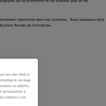
logiques qui se présentent en les évaluant puis en les
orrectement répertoriée dans nos systèmes. Nous saisissons ainsi
butions fiscales de l’entreprise.
 sur nos sites Web et
permettant le stockage
ssaires ou utilisées,
té personnalisée à
ées relatives à ton