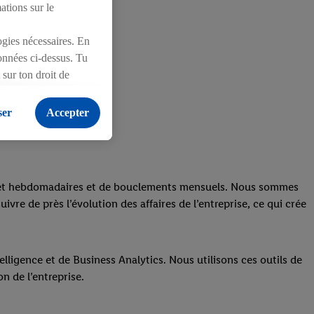
mations sur le
logies nécessaires. En
ionnées ci-dessus. Tu
sur ton droit de
onfidentialité
.
Pour
ser
Accepter
iens et hebdomadaires et de bouclements mensuels. Nous sommes
re de près l’évolution des affaires de l’entreprise, ce qui crée
ligence et de Business Analytics. Nous utilisons ces outils de
on de l’entreprise.