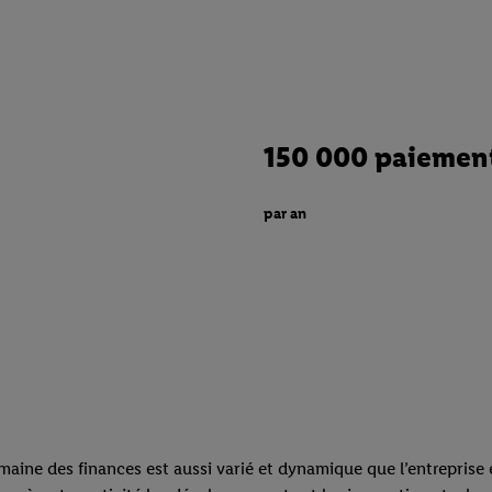
300 bordereaux 
150 000 paiemen
par an
par an
maine des finances est aussi varié et dynamique que l’entreprise 