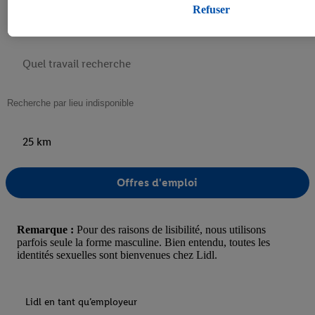
traitements pour l’ensemble des finalités mentionnées ci-dessus. Tu
Refuser
amples informations, notamment sur la durée de conservation des d
droit de révoquer ton consentement à tout moment avec effet pour l
déclaration de confidentialité
.
Pour consulter les mentions légales, c
25 km
Offres d'emploi
Remarque :
Pour des raisons de lisibilité, nous utilisons
parfois seule la forme masculine. Bien entendu, toutes les
identités sexuelles sont bienvenues chez Lidl.
Lidl en tant qu’employeur