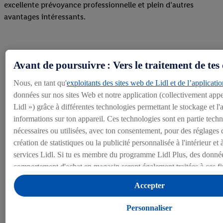
excellente prévoyance professionnelle et plein d’autres
avantages intéressants.
Avantages
Avant de poursuivre : Vers le traitement de tes
Nous, en tant qu'
exploitants des sites web de Lidl et de l’applicatio
LOREM IPSUM DOLOR SIT AMET
données sur nos sites Web et notre application (collectivement appe
Lidl ») grâce à différentes technologies permettant le stockage et l
informations sur ton appareil. Ces technologies sont en partie tec
Prévoyance
nécessaires ou utilisées, avec ton consentement, pour des réglages c
création de statistiques ou la publicité personnalisée à l'intérieur et 
Le salaire est assuré LPP dès le premier franc ; il n’y a pas de déd
services Lidl. Si tu es membre du programme Lidl Plus, des données
comportement d'achat en magasin seront également traitées à ces fi
Sous « Personnaliser », tu peux autoriser certaines finalités d'utilisa
Accepter
Plus d'informations
d'informations sur le traitement des données.
En cliquant sur « Refuser », tu as la possibilité d’autoriser uniqueme
Personnaliser
Offres d'emploi
technologies nécessaires. En cliquant sur « Accepter », tu consens à