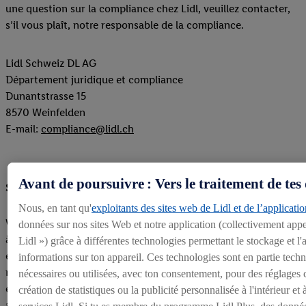
une question sur la compliance chez Lidl, veuillez contacter,
s’il vous plaît, notre responsable de la compliance.
Lidl Schweiz DL AG
Département juridique et compliance
Dunantstrasse 15
8570 Weinfelden
E-mail:
compliance@lidl.ch
Avant de poursuivre : Vers le traitement de tes
Système d’alerte en ligne
Nous, en tant qu'
exploitants des sites web de Lidl et de l’applicatio
Vous pouvez également signaler une atteinte à la compliance
données sur nos sites Web et notre application (collectivement appe
à l’aide du système d’alerte en ligne que Lidl a aménagé à cet
Lidl ») grâce à différentes technologies permettant le stockage et l
effet. Tous les messages envoyés sont traités par le
informations sur ton appareil. Ces technologies sont en partie tec
responsable de la compliance. Pour ouvrir cette application
nécessaires ou utilisées, avec ton consentement, pour des réglages c
en ligne, vous pouvez utiliser n’importe quel appareil avec
création de statistiques ou la publicité personnalisée à l'intérieur et 
accès à Internet et suivre le lien: accéder au
système d’alerte