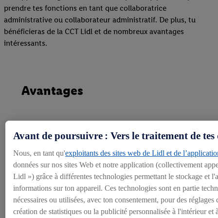
prendre tes fonctions en tant que collaboratrice
administrative ou collaborateur administratif. De plus, tu
bénéficieras de la CCT Lidl et de nombreux avantages
intéressants.
Avantages
Avant de poursuivre : Vers le traitement de tes
En forme avec Lidl
Nous, en tant qu'
exploitants des sites web de Lidl et de l’applicatio
Notre propre salle de sport au siège et des offres intéressantes chez
données sur nos sites Web et notre application (collectivement appe
Lidl ») grâce à différentes technologies permettant le stockage et l
informations sur ton appareil. Ces technologies sont en partie tec
nécessaires ou utilisées, avec ton consentement, pour des réglages c
Offres d'emploi
création de statistiques ou la publicité personnalisée à l'intérieur et 