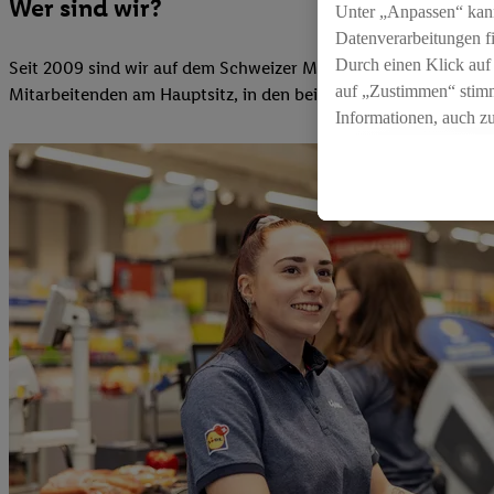
Wer sind wir?
Unter „Anpassen“ kan
Datenverarbeitungen f
Durch einen Klick auf
Seit 2009 sind wir auf dem Schweizer Markt präsent und gehö
auf „Zustimmen“ stimm
Mitarbeitenden am Hauptsitz, in den beiden Regionalgesellschaf
Informationen, auch z
für die Zukunft zu wid