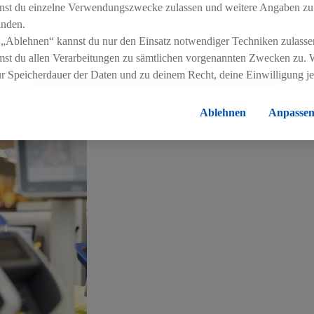
nst du einzelne Verwendungszwecke zulassen und weitere Angaben zu
inden.
 „Ablehnen“ kannst du nur den Einsatz notwendiger Techniken zulasse
ren als Teil der Schwarz Gruppe zum grössten Handelskonzern E
st du allen Verarbeitungen zu sämtlichen vorgenannten Zwecken zu. 
ten sowie in über 190 Filialen schweizweit legen den Grundstein
ur Speicherdauer der Daten und zu deinem Recht, deine Einwilligung j
errufen, findest du in unseren
Datenschutzbestimmungen
.
Die Impressen
Ablehnen
Anpasse