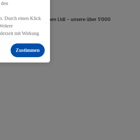
 den
n. Durch einen Klick
uropas. Menschen machen Lidl – unsere über 5'000
Weitere
 für unseren Erfolg.
ederzeit mit Wirkung
 findest du hier.
n
Zustimmen