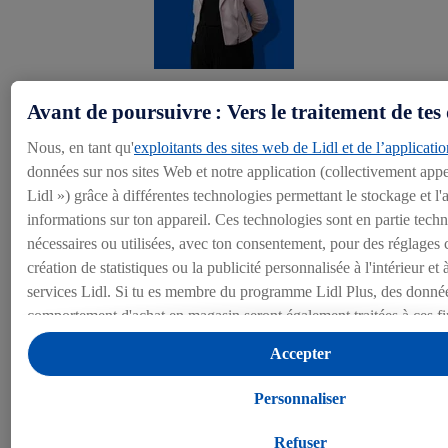
Avant de poursuivre : Vers le traitement de tes
Siège
Nous, en tant qu'
exploitants des sites web de Lidl et de l’applicatio
données sur nos sites Web et notre application (collectivement appe
Lidl ») grâce à différentes technologies permettant le stockage et l
Maryline Michel
informations sur ton appareil. Ces technologies sont en partie tec
nécessaires ou utilisées, avec ton consentement, pour des réglages c
E-mail:
bewerbung@lidl.ch
création de statistiques ou la publicité personnalisée à l'intérieur et 
services Lidl. Si tu es membre du programme Lidl Plus, des données
Dunantstrasse 15, 8570 Weinfelden
comportement d'achat en magasin seront également traitées à ces fi
Sous « Personnaliser », tu peux autoriser certaines finalités d'utilisa
Accepter
d'informations sur le traitement des données.
En cliquant sur « Refuser », tu as la possibilité d’autoriser uniqueme
Personnaliser
technologies nécessaires. En cliquant sur « Accepter », tu consens à
traitements pour l’ensemble des finalités mentionnées ci-dessus. Tu
Refuser