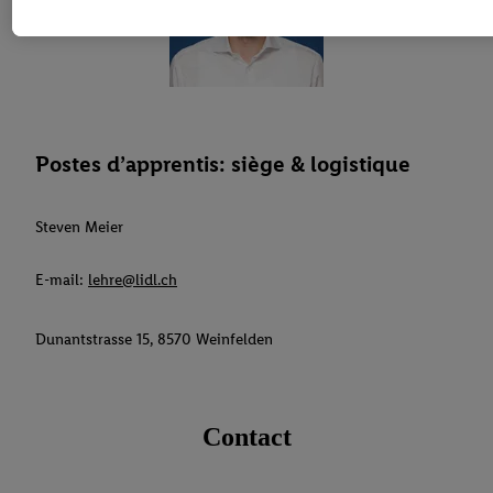
amples informations, notamment sur la durée de conservation des d
droit de révoquer ton consentement à tout moment avec effet pour l
déclaration de confidentialité
.
Pour consulter les mentions légales, c
Postes d’apprentis: siège & logistique
Steven Meier
E-mail:
lehre@lidl.ch
Dunantstrasse 15, 8570 Weinfelden
Contact