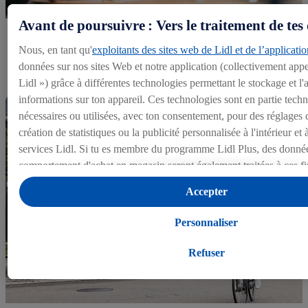
Avant de poursuivre : Vers le traitement de tes
Nous, en tant qu'
exploitants des sites web de Lidl et de l’applicatio
Avantages
données sur nos sites Web et notre application (collectivement appe
Lidl ») grâce à différentes technologies permettant le stockage et l
informations sur ton appareil. Ces technologies sont en partie tec
nécessaires ou utilisées, avec ton consentement, pour des réglages c
création de statistiques ou la publicité personnalisée à l'intérieur et 
services Lidl. Si tu es membre du programme Lidl Plus, des données
comportement d'achat en magasin seront également traitées à ces fi
Sous « Personnaliser », tu peux autoriser certaines finalités d'utilisa
Accepter
d'informations sur le traitement des données.
En cliquant sur « Refuser », tu as la possibilité d’autoriser uniqueme
Personnaliser
technologies nécessaires. En cliquant sur « Accepter », tu consens à
traitements pour l’ensemble des finalités mentionnées ci-dessus. Tu
Refuser
amples informations, notamment sur la durée de conservation des d
droit de révoquer ton consentement à tout moment avec effet pour l
déclaration de confidentialité
.
Pour consulter les mentions légales, c