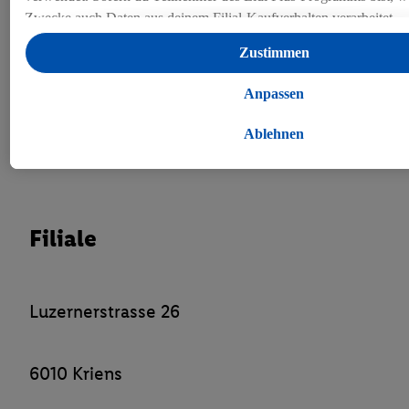
Zwecke auch Daten aus deinem Filial-Kaufverhalten verarbeitet.
Unter „Anpassen“ kannst du einzelne Verwendungszwecke zulass
Zustimmen
Angaben zu den Datenverarbeitungen finden.
Durch einen Klick auf „Ablehnen“ kannst du nur den Einsatz not
Anpassen
Techniken zulassen. Durch einen Klick auf „Zustimmen“ stimmst d
Verarbeitungen zu sämtlichen vorgenannten Zwecken zu. Weitere 
Ablehnen
auch zur Speicherdauer der Daten und zu deinem Recht, deine Einw
mit Wirkung für die Zukunft zu widerrufen, findest du in unseren
Datenschutzbestimmungen
.
Die Impressen findest du hier.
Filiale
Luzernerstrasse 26
6010 Kriens