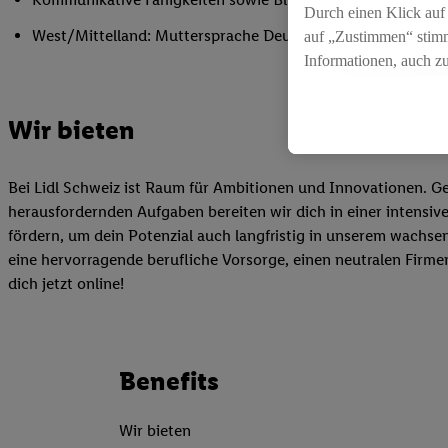
Durch einen Klick auf
West/Mittelland: Muttersprache Deutsch oder Französisch,
auf „Zustimmen“ stimm
Informationen, auch z
für die Zukunft zu wid
Wir bieten
Bei Lidl Schweiz ist Raum für Ambitionen und Innovationen. Ge
herausfordernden Aufgaben bereiten wir dich in einer intensi
fördern, um dein Potenzial auch langfristig in unserem wachsen
eine hervorragende berufliche Vorsorge, einen neutralen Firmen
dich jetzt online!
Benefits
Wir bieten