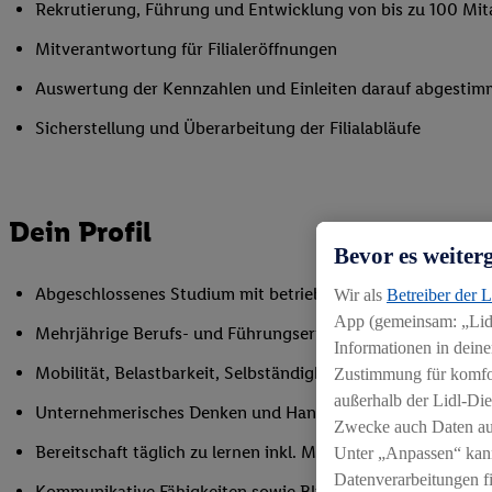
Rekrutierung, Führung und Entwicklung von bis zu 100 Mit
Mitverantwortung für Filialeröffnungen
Auswertung der Kennzahlen und Einleiten darauf abgesti
Sicherstellung und Überarbeitung der Filialabläufe
Dein Profil
Bevor es weiter
Abgeschlossenes Studium mit betriebswirtschaftlichem Foku
Wir als
Betreiber der 
App (gemeinsam: „Lidl
Mehrjährige Berufs- und Führungserfahrung im Detailhande
Informationen in deine
Mobilität, Belastbarkeit, Selbständigkeit und Einsatzbereits
Zustimmung für komfort
außerhalb der Lidl-Die
Unternehmerisches Denken und Handeln
Zwecke auch Daten aus
Bereitschaft täglich zu lernen inkl. Möglichkeit zur Weitere
Unter „Anpassen“ kan
Datenverarbeitungen f
Kommunikative Fähigkeiten sowie Blick für das Wesentliche