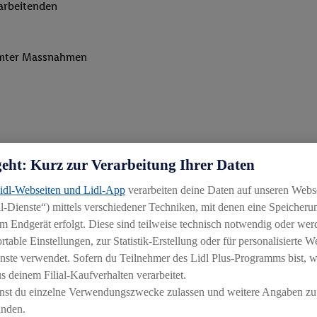
arbeitenden
mmter Massnahmen
geht: Kurz zur Verarbeitung Ihrer Daten
s oder Weiterbildung zum/zur eidg. dipl. Verkaufsleiter/in
Lidl-Webseiten und Lidl-App
verarbeiten deine Daten auf unseren Webs
-Dienste“) mittels verschiedener Techniken, mit denen eine Speicherun
lsumfeld, idealerweise als Area Manager
m Endgerät erfolgt. Diese sind teilweise technisch notwendig oder wer
chaft
able Einstellungen, zur Statistik-Erstellung oder für personalisierte 
nste verwendet. Sofern du Teilnehmer des Lidl Plus-Programms bist, w
 deinem Filial-Kaufverhalten verarbeitet.
ntwicklung in eine andere Rolle
nst du einzelne Verwendungszwecke zulassen und weitere Angaben zu
inden.