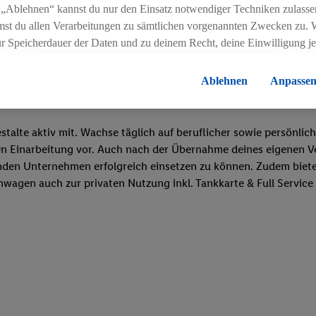
 „Ablehnen“ kannst du nur den Einsatz notwendiger Techniken zulasse
 Deutschkenntnisse min. Niveau C1
st du allen Verarbeitungen zu sämtlichen vorgenannten Zwecken zu. 
ur Speicherdauer der Daten und zu deinem Recht, deine Einwilligung j
errufen, findest du in unseren
Datenschutzbestimmungen
.
Die Impressen
Ablehnen
Anpasse
stalte aktiv mit. Wachse täglich auf beruflicher sowie persönli
ven Einarbeitung vor. Auch nach der Übernahme deines eigenen 
den Unternehmen erfolgreich einsetzen zu können. Zudem bieten w
wagen auch zur privaten Nutzung inkl. Tankkarte & Full Service 