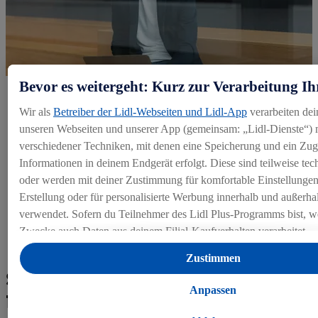
Bevor es weitergeht: Kurz zur Verarbeitung Ih
Initiativbewerbung
Wir als
Betreiber der Lidl-Webseiten und Lidl-App
verarbeiten dei
Wir schreiben alle unsere offene Stellen aus und können
unseren Webseiten und unserer App (gemeinsam: „Lidl-Dienste“) m
deshalb Initiativbewerbungen nicht entgegen nehmen. Gerne
verschiedener Techniken, mit denen eine Speicherung und ein Zugr
kannst du dich direkt hier auf eine passende Vakanz
bewerben.
Informationen in deinem Endgerät erfolgt. Diese sind teilweise te
oder werden mit deiner Zustimmung für komfortable Einstellungen, 
Erstellung oder für personalisierte Werbung innerhalb und außerha
Offene Stellen
verwendet. Sofern du Teilnehmer des Lidl Plus-Programms bist, we
Zwecke auch Daten aus deinem Filial-Kaufverhalten verarbeitet.
Unter „Anpassen“ kannst du einzelne Verwendungszwecke zulass
Zustimmen
Angaben zu den Datenverarbeitungen finden.
So geht es nach deiner
Durch einen Klick auf „Ablehnen“ kannst du nur den Einsatz not
Anpassen
Bewerbung weiter:
Techniken zulassen. Durch einen Klick auf „Zustimmen“ stimmst d
Verarbeitungen zu sämtlichen vorgenannten Zwecken zu. Weitere 