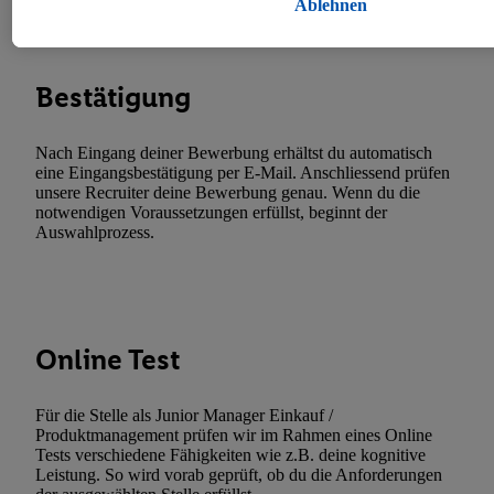
Ablehnen
auch zur Speicherdauer der Daten und zu deinem Recht, deine Einw
mit Wirkung für die Zukunft zu widerrufen, findest du in unseren
Datenschutzbestimmungen
.
Die Impressen findest du hier.
Bestätigung
Nach Eingang deiner Bewerbung erhältst du automatisch
eine Eingangsbestätigung per E-Mail. Anschliessend prüfen
unsere Recruiter deine Bewerbung genau. Wenn du die
notwendigen Voraussetzungen erfüllst, beginnt der
Auswahlprozess.
Online Test
Für die Stelle als Junior Manager Einkauf /
Produktmanagement prüfen wir im Rahmen eines Online
Tests verschiedene Fähigkeiten wie z.B. deine kognitive
Leistung. So wird vorab geprüft, ob du die Anforderungen