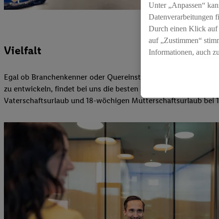
Unter „Anpassen“ kan
Datenverarbeitungen f
Durch einen Klick auf
auf „Zustimmen“ stimm
Vielfalt
Informationen, auch z
für die Zukunft zu wid
Egal ob Branchenkenner oder Quereinsteiger. Ob passionierte F
zu entwickeln, findet bei uns die besten Möglichkeiten, sich zu
Vaterschaftsurlaub und 18-wöchigen Mutterschaftsurlaub bei 1