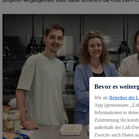
jüngeren Vergangenheit stellt dabei sicherlich die «Das Zelt»-
Bevor es weiter
Wir als
Betreiber der 
App (gemeinsam: „Lidl
Informationen in deine
Zustimmung für komfort
außerhalb der Lidl-Die
Zwecke auch Daten aus