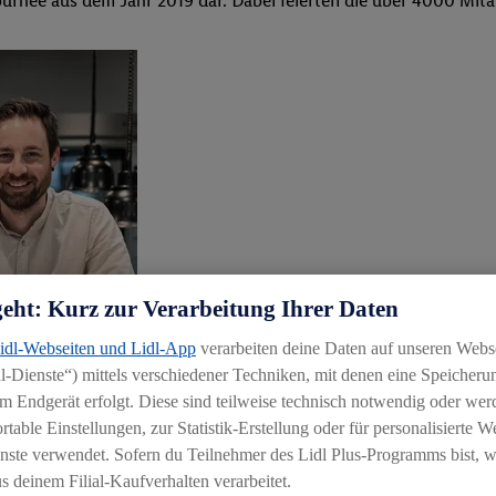
Tournee aus dem Jahr 2019 dar. Dabei feierten die über 4000 Mit
geht: Kurz zur Verarbeitung Ihrer Daten
Lidl-Webseiten und Lidl-App
verarbeiten deine Daten auf unseren Webs
-Dienste“) mittels verschiedener Techniken, mit denen eine Speicherun
m Endgerät erfolgt. Diese sind teilweise technisch notwendig oder wer
able Einstellungen, zur Statistik-Erstellung oder für personalisierte 
nste verwendet. Sofern du Teilnehmer des Lidl Plus-Programms bist, w
 deinem Filial-Kaufverhalten verarbeitet.