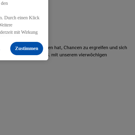
 den
n. Durch einen Klick
Weitere
ederzeit mit Wirkung
 findest du hier.
ess-Freak: Wer den Willen hat, Chancen zu ergreifen und sich
n
Zustimmen
 und Familie, was wir z.B. mit unserem vierwöchigen