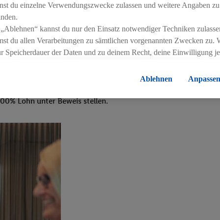
nst du einzelne Verwendungszwecke zulassen und weitere Angaben zu
inden.
 „Ablehnen“ kannst du nur den Einsatz notwendiger Techniken zulasse
st du allen Verarbeitungen zu sämtlichen vorgenannten Zwecken zu. 
ur Speicherdauer der Daten und zu deinem Recht, deine Einwilligung j
errufen, findest du in unseren
Datenschutzbestimmungen
.
Die Impressen
ussballspielerin oder Hobby-Pianist. Ob Serien-Junkie oder Fitn
Ablehnen
Anpasse
 entfalten. Dazu gehört für uns auch die Vereinbarkeit von Beruf
00% Lohn unter Beweis stellen.