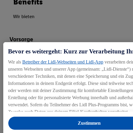
Benefits
Wir bieten
Vorsorge
Bevor es weitergeht: Kurz zur Verarbeitung Ih
Jeder Lohnfranken ist BVG-versichert, wobei der Koordinationsab
Wir als
Betreiber der Lidl-Webseiten und Lidl-App
verarbeiten dei
unseren Webseiten und unserer App (gemeinsam: „Lidl-Dienste“) m
verschiedener Techniken, mit denen eine Speicherung und ein Zugr
Jobsuche
Informationen in deinem Endgerät erfolgt. Diese sind teilweise te
oder werden mit deiner Zustimmung für komfortable Einstellungen, 
Erstellung oder für personalisierte Werbung innerhalb und außerha
verwendet. Sofern du Teilnehmer des Lidl Plus-Programms bist, we
Zwecke auch Daten aus deinem Filial-Kaufverhalten verarbeitet.
Unter „Anpassen“ kannst du einzelne Verwendungszwecke zulass
Zustimmen
Angaben zu den Datenverarbeitungen finden.