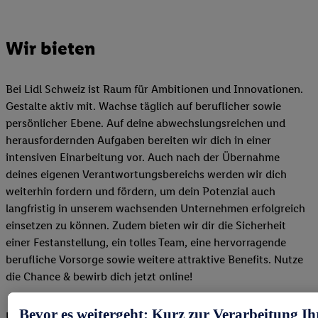
Wir bieten
Bei Lidl Schweiz ist Raum für Ambitionen und Innovationen.
Gestalte aktiv mit. Wachse täglich auf beruflicher sowie
persönlicher Ebene. Auf deine abwechslungsreichen und
herausfordernden Aufgaben bereiten wir dich in einer
intensiven Einarbeitung vor. Auch nach der Übernahme
deines eigenen Verantwortungsbereichs werden wir dich
weiterhin fordern und fördern, um dein Potenzial auch
langfristig in unserem wachsenden Unternehmen erfolgreich
einsetzen zu können. Zudem bieten wir dir die Sicherheit
einer Festanstellung, ein tolles Team, eine hervorragende
berufliche Vorsorge sowie weitere attraktive Benefits. Nutze
die Chance & bewirb dich jetzt online!
Bevor es weitergeht: Kurz zur Verarbeitung Ih
Unsere Benefits im Überblick: