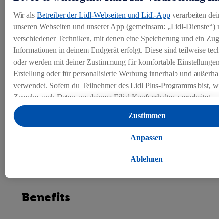
Wir als
Betreiber der Lidl-Webseiten und Lidl-App
verarbeiten dei
Sicherheit einer Festanstellung in einem erfolgreichen
unseren Webseiten und unserer App (gemeinsam: „Lidl-Dienste“) m
Unternehmen
verschiedener Techniken, mit denen eine Speicherung und ein Zugr
Informationen in deinem Endgerät erfolgt. Diese sind teilweise te
Transparentes und attraktives Lohnsystem:
oder werden mit deiner Zustimmung für komfortable Einstellungen, 
Einstiegsgehalt von CHF 7'000.– brutto pro Monat
Erstellung oder für personalisierte Werbung innerhalb und außerha
(Jahreslohn CHF 84'000.–, bei 100%)
verwendet. Sofern du Teilnehmer des Lidl Plus-Programms bist, we
Lukrative Lohnentwicklung
Zwecke auch Daten aus deinem Filial-Kaufverhalten verarbeitet.
Unter „Anpassen“ kannst du einzelne Verwendungszwecke zulass
Vielfältige Entwicklungsmöglichkeiten und
Zustimmen
Angaben zu den Datenverarbeitungen finden.
Weiterbildungschancen
Durch einen Klick auf „Ablehnen“ kannst du nur den Einsatz not
Anpassen
Moderne Arbeitsumgebung und flexible Arbeitsmodelle
Techniken zulassen. Durch einen Klick auf „Zustimmen“ stimmst d
Verarbeitungen zu sämtlichen vorgenannten Zwecken zu. Weitere 
Ablehnen
auch zur Speicherdauer der Daten und zu deinem Recht, deine Einw
mit Wirkung für die Zukunft zu widerrufen, findest du in unseren
Datenschutzbestimmungen
.
Die Impressen findest du hier.
Benefits