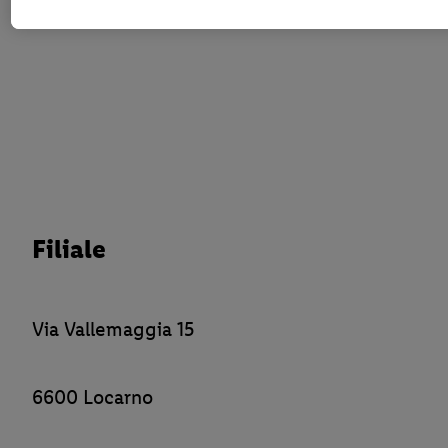
auch zur Speicherdauer der Daten und zu deinem Recht, deine Einw
mit Wirkung für die Zukunft zu widerrufen, findest du in unseren
Datenschutzbestimmungen
.
Die Impressen findest du hier.
Filiale
Via Vallemaggia 15
6600 Locarno