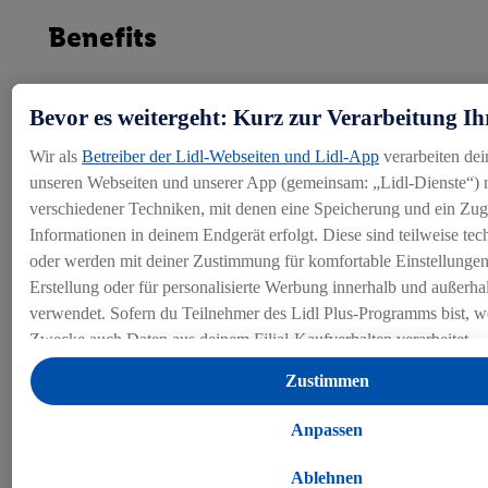
Benefits
Wir bieten
Bevor es weitergeht: Kurz zur Verarbeitung Ih
Wir als
Betreiber der Lidl-Webseiten und Lidl-App
verarbeiten dei
Vorsorge
unseren Webseiten und unserer App (gemeinsam: „Lidl-Dienste“) m
verschiedener Techniken, mit denen eine Speicherung und ein Zugr
Jeder Lohnfranken ist BVG-versichert, wobei der Koordinationsab
Informationen in deinem Endgerät erfolgt. Diese sind teilweise te
oder werden mit deiner Zustimmung für komfortable Einstellungen, 
Erstellung oder für personalisierte Werbung innerhalb und außerha
verwendet. Sofern du Teilnehmer des Lidl Plus-Programms bist, we
Zwecke auch Daten aus deinem Filial-Kaufverhalten verarbeitet.
Unter „Anpassen“ kannst du einzelne Verwendungszwecke zulass
Zustimmen
Angaben zu den Datenverarbeitungen finden.
Durch einen Klick auf „Ablehnen“ kannst du nur den Einsatz not
Anpassen
Techniken zulassen. Durch einen Klick auf „Zustimmen“ stimmst d
Verarbeitungen zu sämtlichen vorgenannten Zwecken zu. Weitere 
Ablehnen